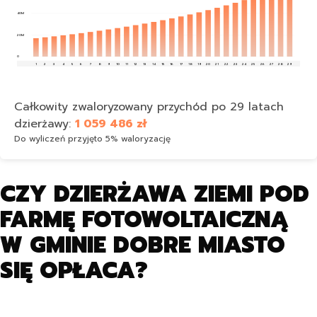
40M
20M
0
1
2
3
4
5
6
7
8
9
10
11
12
13
14
15
16
17
18
19
20
21
22
23
24
25
26
27
28
29
Całkowity zwaloryzowany przychód po 29 latach
dzierżawy:
1 059 486 zł
Do wyliczeń przyjęto 5% waloryzację
CZY DZIERŻAWA ZIEMI POD
FARMĘ FOTOWOLTAICZNĄ
W GMINIE DOBRE MIASTO
SIĘ OPŁACA?