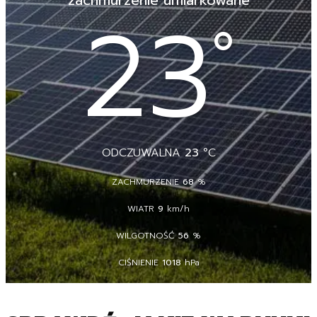
zachmurzenie umiarkowane
23
°
ODCZUWALNA
23
°C
ZACHMURZENIE
68
%
WIATR
9
km/h
WILGOTNOŚĆ
56
%
CIŚNIENIE
1018
hPa