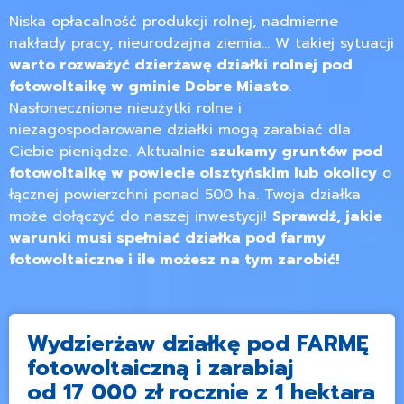
Niska opłacalność produkcji rolnej, nadmierne
nakłady pracy, nieurodzajna ziemia… W takiej sytuacji
warto rozważyć dzierżawę działki rolnej pod
fotowoltaikę w gminie Dobre Miasto
.
Nasłonecznione nieużytki rolne i
niezagospodarowane działki mogą zarabiać dla
Ciebie pieniądze. Aktualnie
szukamy gruntów pod
fotowoltaikę w powiecie olsztyńskim lub okolicy
o
łącznej powierzchni ponad 500 ha. Twoja działka
może dołączyć do naszej inwestycji!
Sprawdź, jakie
warunki musi spełniać działka pod farmy
fotowoltaiczne i ile możesz na tym zarobić!
Wydzierżaw działkę pod FARMĘ
fotowoltaiczną i zarabiaj
od 17 000 zł rocznie z 1 hektara