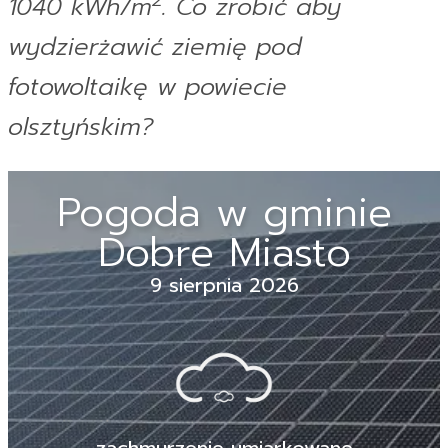
2
1040 kWh/m
. Co zrobić aby
wydzierżawić ziemię pod
fotowoltaikę w powiecie
olsztyńskim?
Pogoda w gminie
Dobre Miasto
9 sierpnia 2026