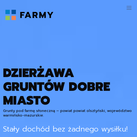
DZIERŻAWA
GRUNTÓW DOBRE
MIASTO
Grunty pod farmę słoneczną – powiat powiat olsztyński, województwo
warmińsko-mazurskie.
Stały dochód bez żadnego wysiłku!