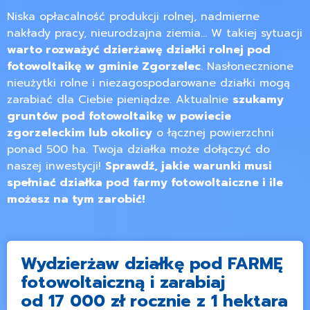
Niska opłacalność produkcji rolnej, nadmierne
nakłady pracy, nieurodzajna ziemia… W takiej sytuacji
warto rozważyć dzierżawę działki rolnej pod
fotowoltaikę w gminie Zgorzelec
. Nasłonecznione
nieużytki rolne i niezagospodarowane działki mogą
zarabiać dla Ciebie pieniądze. Aktualnie
szukamy
gruntów pod fotowoltaikę w powiecie
zgorzeleckim lub okolicy
o łącznej powierzchni
ponad 500 ha. Twoja działka może dołączyć do
naszej inwestycji!
Sprawdź, jakie warunki musi
spełniać działka pod farmy fotowoltaiczne i ile
możesz na tym zarobić!
Wydzierżaw działkę pod FARMĘ
fotowoltaiczną i zarabiaj
od 17 000 zł rocznie z 1 hektara