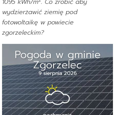
2
1095 kWh/m
. Co zrobić aby
wydzierżawić ziemię pod
fotowoltaikę w powiecie
zgorzeleckim?
Pogoda w gminie
Zgorzelec
9 sierpnia 2026