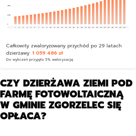
40M
20M
0
1
2
3
4
5
6
7
8
9
10
11
12
13
14
15
16
17
18
19
20
21
22
23
24
25
26
27
28
29
Całkowity zwaloryzowany przychód po 29 latach
dzierżawy:
1 059 486 zł
Do wyliczeń przyjęto 5% waloryzację
CZY DZIERŻAWA ZIEMI POD
FARMĘ FOTOWOLTAICZNĄ
W GMINIE ZGORZELEC SIĘ
OPŁACA?