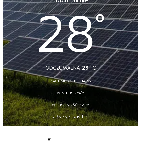
pochmurnie
28
°
ODCZUWALNA
28
°C
ZACHMURZENIE
14
%
WIATR
6
km/h
WILGOTNOŚĆ
42
%
CIŚNIENIE
1019
hPa