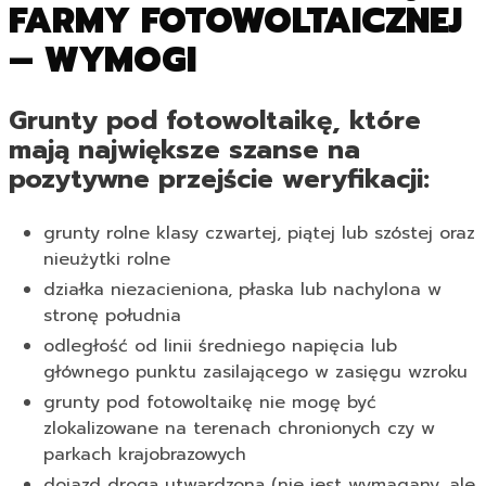
FARMY FOTOWOLTAICZNEJ
– WYMOGI
Grunty pod fotowoltaikę, które
mają największe szanse na
pozytywne przejście weryfikacji:
grunty rolne klasy czwartej, piątej lub szóstej oraz
nieużytki rolne
działka niezacieniona, płaska lub nachylona w
stronę południa
odległość od linii średniego napięcia lub
głównego punktu zasilającego w zasięgu wzroku
grunty pod fotowoltaikę nie mogę być
zlokalizowane na terenach chronionych czy w
parkach krajobrazowych
dojazd drogą utwardzoną (nie jest wymagany, ale