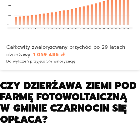
40M
20M
0
1
2
3
4
5
6
7
8
9
10
11
12
13
14
15
16
17
18
19
20
21
22
23
24
25
26
27
28
29
Całkowity zwaloryzowany przychód po 29 latach
dzierżawy:
1 059 486 zł
Do wyliczeń przyjęto 5% waloryzację
CZY DZIERŻAWA ZIEMI POD
FARMĘ FOTOWOLTAICZNĄ
W GMINIE CZARNOCIN SIĘ
OPŁACA?