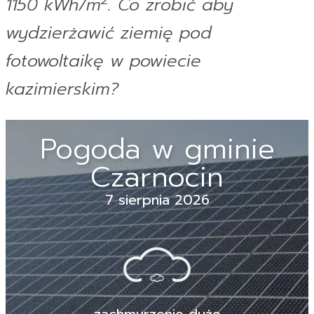
2
1150 kWh/m
. Co zrobić aby
wydzierżawić ziemię pod
fotowoltaikę w powiecie
kazimierskim?
Pogoda w gminie
Czarnocin
7 sierpnia 2026