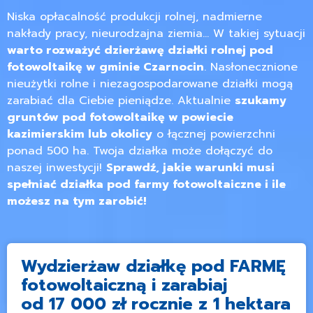
Niska opłacalność produkcji rolnej, nadmierne
nakłady pracy, nieurodzajna ziemia… W takiej sytuacji
warto rozważyć dzierżawę działki rolnej pod
fotowoltaikę w gminie Czarnocin
. Nasłonecznione
nieużytki rolne i niezagospodarowane działki mogą
zarabiać dla Ciebie pieniądze. Aktualnie
szukamy
gruntów pod fotowoltaikę w powiecie
kazimierskim lub okolicy
o łącznej powierzchni
ponad 500 ha. Twoja działka może dołączyć do
naszej inwestycji!
Sprawdź, jakie warunki musi
spełniać działka pod farmy fotowoltaiczne i ile
możesz na tym zarobić!
Wydzierżaw działkę pod FARMĘ
fotowoltaiczną i zarabiaj
od 17 000 zł rocznie z 1 hektara