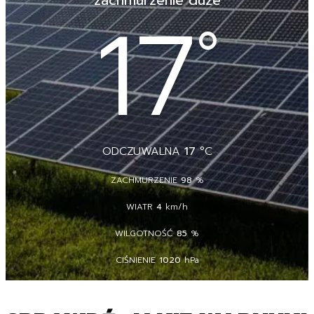
zachmurzenie duże
17
°
ODCZUWALNA
17
°C
ZACHMURZENIE
98
%
WIATR
4
km/h
WILGOTNOŚĆ
85
%
CIŚNIENIE
1020
hPa